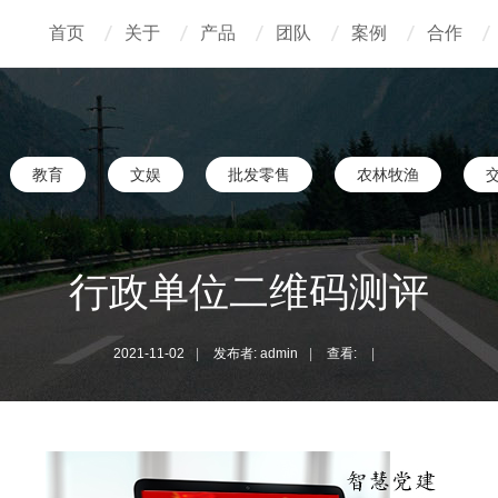
首页
关于
产品
团队
案例
合作
教育
文娱
批发零售
农林牧渔
行政单位二维码测评
2021-11-02
|
发布者: admin
|
查看:
|