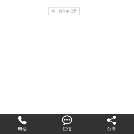
共 1 页/5 条记录



电话
短信
分享